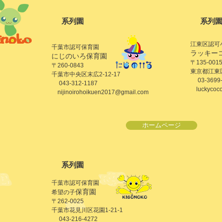
​系列園
​系列
江東区認可
千葉市認可保育園
ラッキー
にじのいろ保育園
〒135-001
〒260-0843
東京都江東区
千葉市中央区末広2-12-17
03-3699-
043-312-1187
luckycoc
nijinoirohoikuen2017@gmail.com
ホームページ
​系列園
千葉市認可保育園
保育園
​希望の子
〒262-0025
千葉市花見川区花園1-21-1
043-216-4272