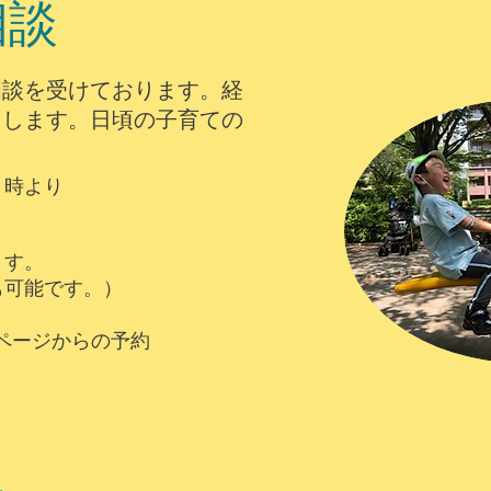
相談
相談を受けております。経
たします。日頃の子育ての
。
６時より
ます。
も可能です。）
。
のページからの予約