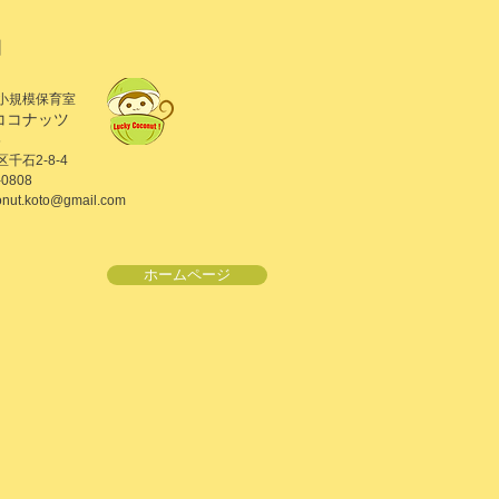
園
小規模保育室
ココナッツ
5
千石2-8-4
0808
onut.koto@gmail.com
ホームページ