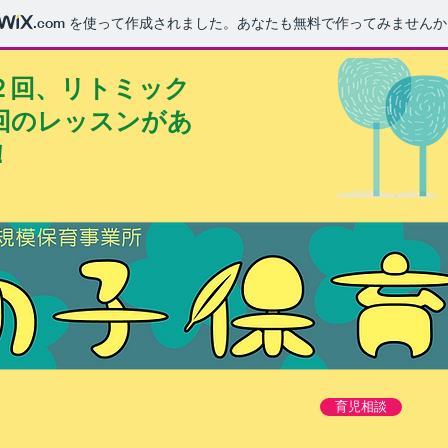
.com
を使って作成されました。あなたも無料で作ってみませんか
２回、リトミック
回のレッスンがあ
！
育児相談