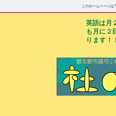
このホームページは
英語は月
も月に２
ります！