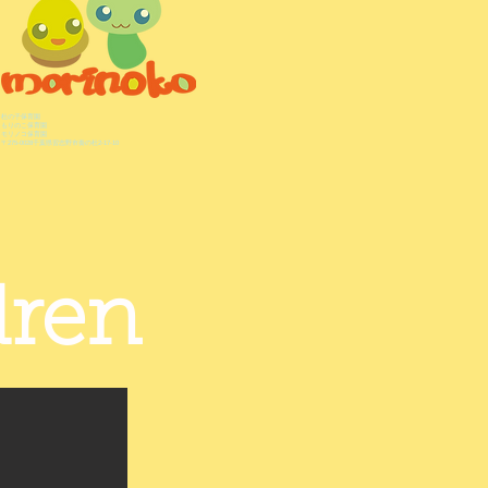
杜の子保育園
もりのこ保育園
モリノコ保育園
​〒275-0028千葉県習志野市奏の杜2-17-10
dren